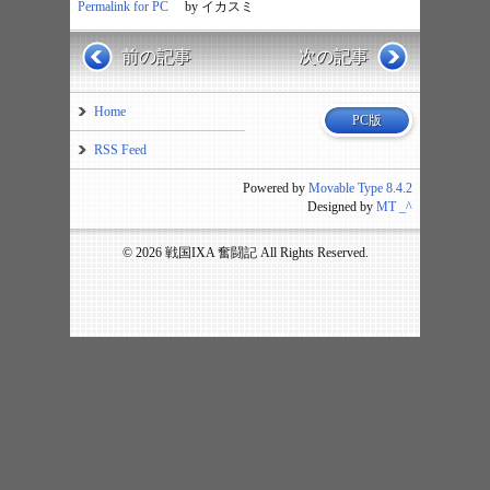
Permalink for PC
by イカスミ
前の記事
次の記事
Home
PC版
RSS Feed
Powered by
Movable Type 8.4.2
Designed by
MT _^
© 2026 戦国IXA 奮闘記 All Rights Reserved.