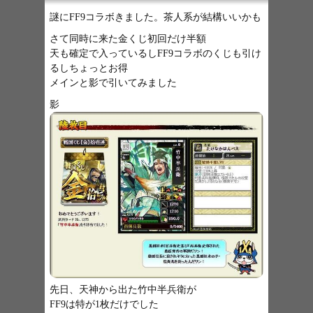
謎にFF9コラボきました。茶人系が結構いいかも
さて同時に来た金くじ初回だけ半額
天も確定で入っているしFF9コラボのくじも引け
るしちょっとお得
メインと影で引いてみました
影
先日、天神から出た竹中半兵衛が
FF9
は特が1枚だけでした