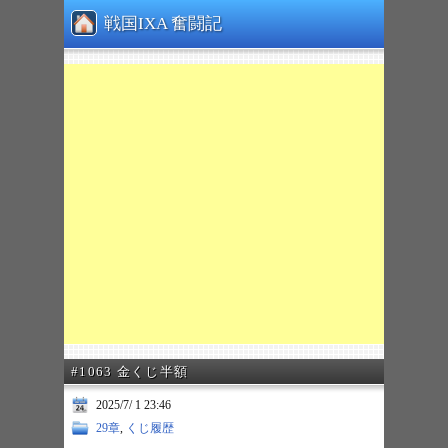
戦国IXA 奮闘記
#1063 金くじ半額
2025/7/ 1 23:46
29章
,
くじ履歴