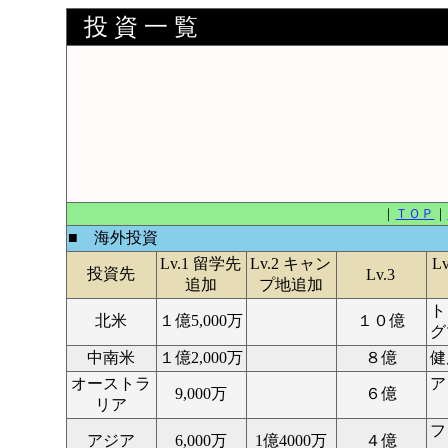
投 資 一 覧
｜
ＴＯＰ
｜
■ 海外投資
Lv.1 留学先
Lv.2 キャン
L
投資先
Lv.3
追加
プ地追加
ト
北米
１億5,000万
１０億
グ
中南米
１億2,000万
８億
健
オーストラ
ア
9,000万
６億
リア
フ
アジア
6,000万
1億4000万
４億