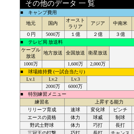
その他のデータ 一 覧
■ キャンプ費用
オースト
地元
国内
アジア
中南米
ラリア
０円
5000万
１億
２億
３億
■ テレビ局 放送料
ケーブル
地方放送
全国放送
衛星放送
放送
1000万
1,600万
2,000万
■ 球場維持費 (一試合当たり)
Lv.1
Lv.2
Lv.3
2000万
6000万
■ 特別練習メニュー
練習名
上昇する能力
リリーフ育成
速球
変化球
ピンチ
エースの資格
体力
球威
制球
野武士野球
体力
巧打
長打
三冠王の打撃
巧打
長打
チャンス