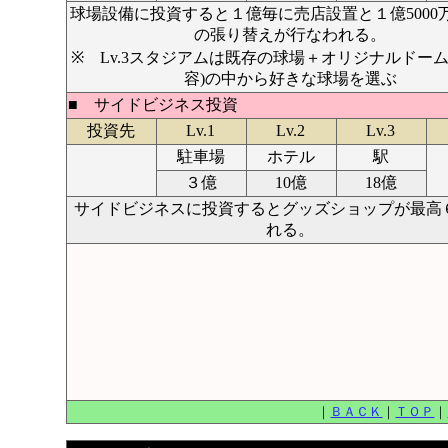
球場設備に投資すると１億毎に売店設置と１億5000
の張り替えが行なわれる。
※ Lv.3スタジアムは既存の球場＋オリジナルドーム
容)の中から好きな球場を選ぶ
■ サイドビジネス投資
投資先
Lv.1
Lv.2
Lv.3
駐車場
ホテル
駅
３億
10億
18億
サイドビジネスに投資するとグッズショップが最高
れる。
｜
ＢＡＣＫ
｜
ＴＯＰ
｜