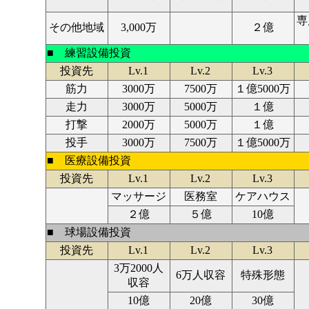
専
その他地域
3,000万
２億
■ 練習設備投資
投資先
Lv.1
Lv.2
Lv.3
筋力
3000万
7500万
１億5000万
走力
3000万
5000万
１億
打撃
2000万
5000万
１億
投手
3000万
7500万
１億5000万
■ 医療設備投資
投資先
Lv.1
Lv.2
Lv.3
マッサージ
医務室
ケアハウス
２億
５億
10億
■ 球場設備投資
投資先
Lv.1
Lv.2
Lv.3
3万2000人
6万人収容
特殊形態
収容
10億
20億
30億