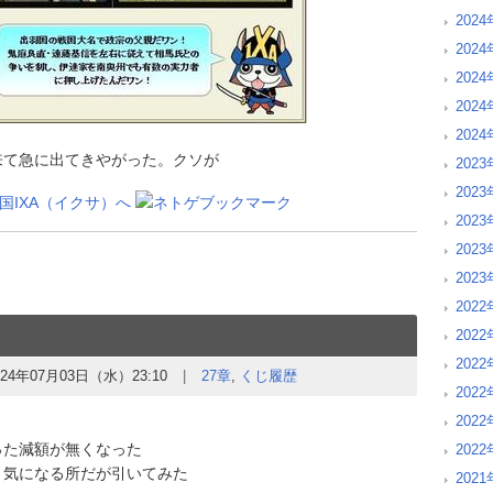
202
202
202
202
202
来て急に出てきやがった。クソが
2023
202
202
202
202
2022
2022
202
024年07月03日（水）23:10
27章
,
くじ履歴
202
202
り
った減額が無くなった
202
。気になる所だが引いてみた
2021