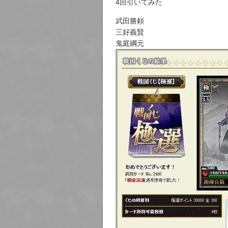
4回引いてみた
武田勝頼
三好義賢
鬼庭綱元