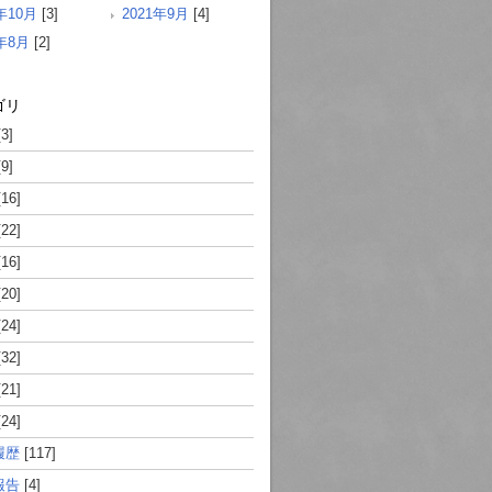
年10月
[3]
2021年9月
[4]
1年8月
[2]
ゴリ
3]
9]
16]
22]
16]
20]
24]
32]
21]
24]
履歴
[117]
報告
[4]