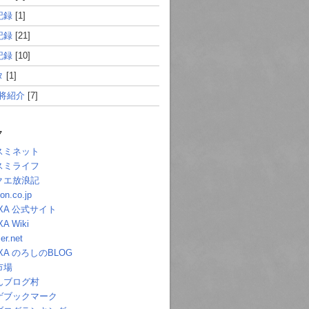
記録
[1]
記録
[21]
記録
[10]
タ
[1]
武将紹介
[7]
ク
スミネット
スミライフ
クエ放浪記
n.co.jp
XA 公式サイト
A Wiki
r.net
XA のろしのBLOG
市場
んブログ村
ゲブックマーク