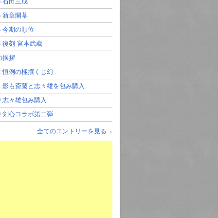
76 石田三成
75 新章開幕
74 今期の順位
73 復刻 宮本武蔵
の挨拶
72 恒例の極撰くじ幻
71 影も斎藤と志々雄を包み購入
70 志々雄包み購入
69 剣心コラボ第二弾
全てのエントリーを見る