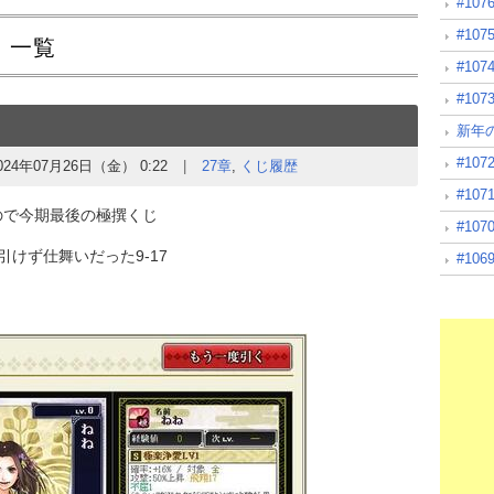
#10
#10
 一覧
#10
#10
新年
#10
024年07月26日（金） 0:22
27章
,
くじ履歴
#10
ので今期最後の極撰くじ
#10
けず仕舞いだった9-17
#10