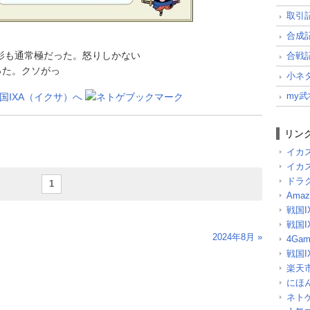
取引
合成
も影も通常極だった。怒りしかない
合戦
った。クソがっ
小ネ
my
リン
イカ
イカ
ドラ
1
Amazo
戦国I
戦国IX
2024年8月 »
4Game
戦国I
楽天
にほ
ネト