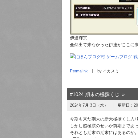
伊達輝宗
全然出て来なかった伊達がここに
Permalink
by イカスミ
#1024 期末の極撰くじ
2024年7月 3日（水）
更新日：
2
今期も来た期末の新天極撰くじ入
しかし超極撰のせいか前期まであ
それとも期末の期末にはあるのか