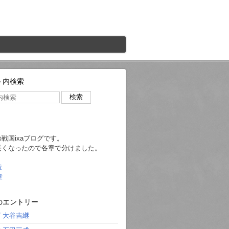
ト内検索
戦国ixaブログです。
長くなったので各章で分けました。
章
章
のエントリー
77 大谷吉継