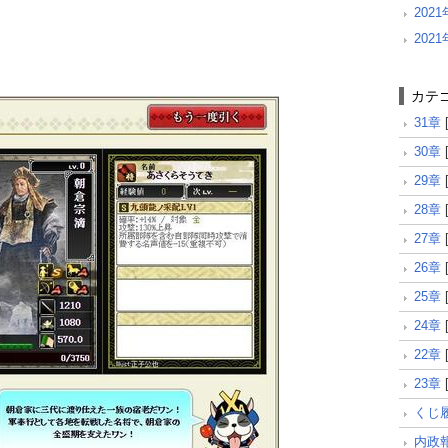
2021
202
カテ
31章
[
30章
[
29章
[
28章
[
27章
[
26章
[
25章
[
24章
[
22章
[
23章
[
くじ
内政