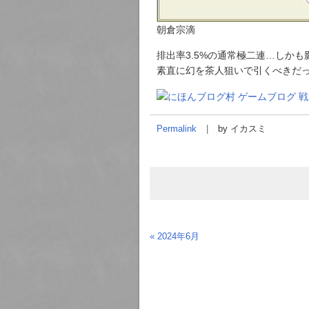
朝倉宗滴
排出率3.5%の通常極二連…しか
素直に幻を茶人狙いで引くべきだ
Permalink
by イカスミ
« 2024年6月