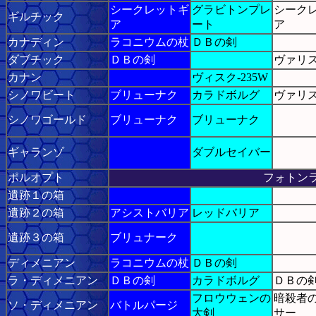
シークレットギ
グラビトンプレ
シーク
ギルチック
ア
ート
ア
カナディン
ラコニウムの杖
ＤＢの剣
ダブチック
ＤＢの剣
ヴァリ
カナン
ヴィスク-235W
シノワビート
ブリューナク
カラドボルグ
ヴァリ
シノワゴールド
ブリューナク
ブリューナク
ギャランゾ
ダブルセイバー
ポルオプト
フォトン
遺跡１の箱
遺跡２の箱
アシストバリア
レッドバリア
遺跡３の箱
ブリュナーク
ディメニアン
ラコニウムの杖
ＤＢの剣
ラ・ディメニアン
ＤＢの剣
カラドボルグ
ＤＢの
フロウウェンの
暗殺者
ソ・ディメニアン
バトルパージ
大剣
サー