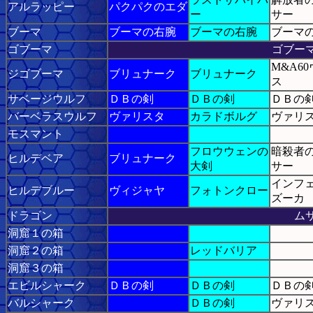
アルラッピー
パクパクのエダ
ー
サー
ブーマ
ブーマの右腕
ブーマの右腕
ブーマ
ゴブーマ
ゴブー
M&A6
ジゴブーマ
ブリュナーク
ブリュナーク
ス
サベージウルフ
ＤＢの剣
ＤＢの剣
ＤＢの
バーベラスウルフ
ヴァリスタ
カラドボルグ
ヴァリ
モスマント
フロウウェンの
暗殺者
ヒルデベア
ブリュナーク
大剣
サー
インフ
ヒルデブルー
ヴィジャヤ
フォトンクロー
ズーカ
ドラゴン
ム
洞窟１の箱
洞窟２の箱
レッドバリア
洞窟３の箱
エビルシャーク
ＤＢの剣
ＤＢの剣
ＤＢの
バルシャーク
ＤＢの剣
ヴァリ