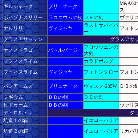
M&A6
ギルシャーク
ブリュナーク
ス
ポイゾナスリリー
ラコニウムの杖
ＤＢの剣
ヴァリ
ラストサバイバ
ナルリリー
ヴィジャヤ
フォト
ー
グラスアサッシン
グラスアサ
フロウウェンの
ナノノドラゴ
バトルバージ
大剣
プフィスライム
カラドボルグ
プイィスライム
ヴィジャヤ
フォトンクロー
フォト
パンアームズ
ブリュナーク
ヴィスク-235W
ＤＢの
ミギウム
ＤＢの剣
ＤＢの剣
ヒドゥーム
ＤＢの剣
ヴァリ
デ・ロル・レ
タ
坑道１の箱
イエローバリア
坑道２の箱
イエローバリア
リカバ