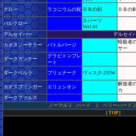
クロー
ラコニウムの杖
ＤＢの剣
ＤＢの
Ｄパーツ
バルクロー
Ver1.01
デルセイバー
デルセイ
暗殺者
カオスソーサラー
バトルパージ
サー
グラビトンプレ
ダークガンナー
ート
ダークベルラ
ブリュナーク
ヴィスク-235W
解放者
カオスブリンガー
エリュシオン
カ
ダークファルス
ノーマル
2
ハード
2
ベリーハード
2
|
TOP
|