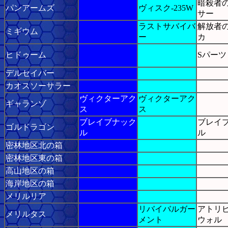
暗殺者
パンアームズ
ヴィスク-235W
サー
ラストサバイバ
解放者
ミギウム
ー
カ
ヒドゥーム
Sパーツ V
デルセイバー
カオスソーサラー
ヴィクターアク
ヴィクターアク
ギャランゾ
ス
ス
ブレイブナック
ブレイ
ゴルドラゴン
ル
ル
密林地区北の箱
密林地区東の箱
高山地区の箱
海岸地区の箱
メリルリア
リバイバルガー
アトリ
メリルタス
メント
ウォル