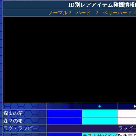
ID別レアアイテム発掘情報[
ノーマル
2
ハード
2
ベリーハード
2
●
●
森１の箱
森２の箱
ラグ・ラッピー
ラッピ
ラストサバイバ
解放者