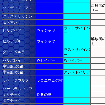
暗殺者
ソ・ディメニアン
サー
グラスアサッシン
モスマント
ラストサバイバ
ヒルデベア
ヴィジャヤ
ー
解放者
ヒルデブルー
ヴィジャヤ
カ
ラストサバイバ
ダークベルラ
ー
バルバレイ
Ｗセイバー
Ｗセイバー
宇宙船αの箱
宇宙船βの箱
アシストバリア
サベージウルフ
ラコニウムの杖
バーベラスウルフ
ギルチック
ＤＢの剣
ダブチック