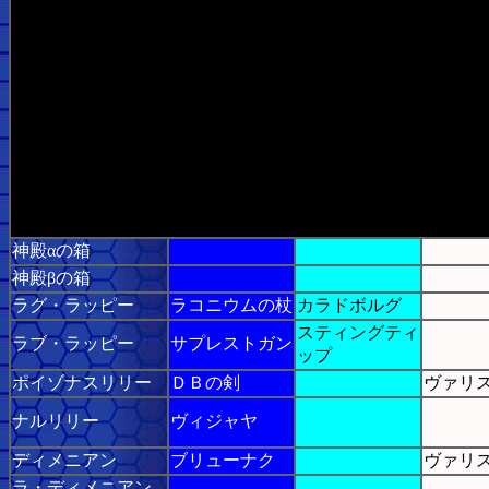
神殿αの箱
神殿βの箱
ラグ・ラッピー
ラコニウムの杖
カラドボルグ
スティングティ
ラブ・ラッピー
サプレストガン
ップ
ポイゾナスリリー
ＤＢの剣
ヴァリ
ナルリリー
ヴィジャヤ
ディメニアン
ブリューナク
ヴァリ
ラ・ディメニアン