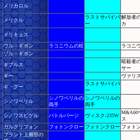
メリカロル
ラストサバイバ
解放者
メリクル
ー
カ
メリキュス
ウル・ギボン
ラコニウムの杖
ラコニ
ゾル・ギボン
暗殺者
ギブルス
サー
ギー
ヴァリ
ラストサバイバ
ギ・グー
ー
シノワベリルの
シノワベリルの
シノワベリル
両手
両手
M&A6
シノワスピゲル
バトルパージ
ヴィスク-235W
ス
ガルグリフォン
フォトンクロー
フォトンクロー
フォト
プラント上層部の