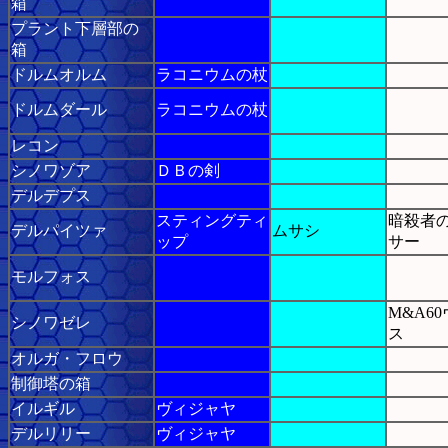
箱
プラント下層部の
箱
ドルムオルム
ラコニウムの杖
ドルムダール
ラコニウムの杖
レコン
シノワゾア
ＤＢの剣
デルデプス
スティングティ
暗殺者
デルパイツァ
ムサシ
ップ
サー
モルフォス
M&A6
シノワゼレ
ス
オルガ・フロウ
制御塔の箱
イルギル
ヴィジャヤ
デルリリー
ヴィジャヤ