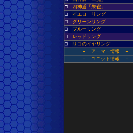
□
四神盾「朱雀」
□
イエローリング
□
グリーンリング
□
ブルーリング
□
レッドリング
□
リコのイヤリング
－ アーマー情報 －
－ ユニット情報 －