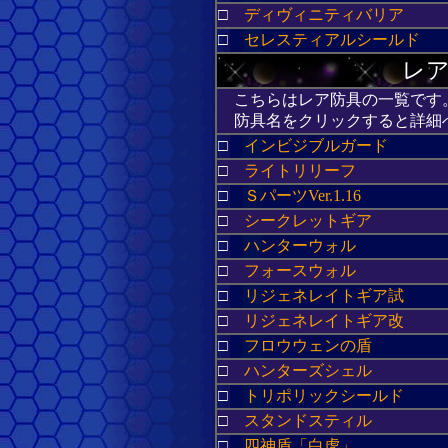
□
ディヴィニティバリア
□
セレスティアルシールド
レア
こちらはレア防具の一覧です
防具名をクリックすると詳細
□
インビジブルガード
□
ライトリリーフ
□
ＳパーツVer.1.16
□
シークレットギア
□
ハンターウォル
□
フォースウォル
□
リジェネレイトギア試
□
リジェネレイトギア改
□
フロウウェンの盾
□
ハンターズシェル
□
トリポリックシールド
□
スタンドスティル
□
四神盾「白虎」