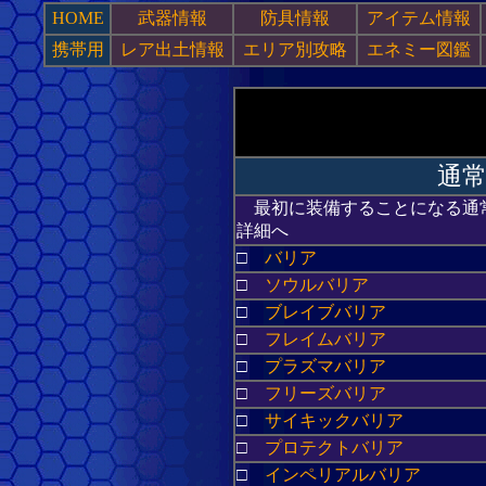
HOME
武器情報
防具情報
アイテム情報
携帯用
レア出土情報
エリア別攻略
エネミー図鑑
通
最初に装備することになる通
詳細へ
□
バリア
□
ソウルバリア
□
ブレイブバリア
□
フレイムバリア
□
プラズマバリア
□
フリーズバリア
□
サイキックバリア
□
プロテクトバリア
□
インペリアルバリア