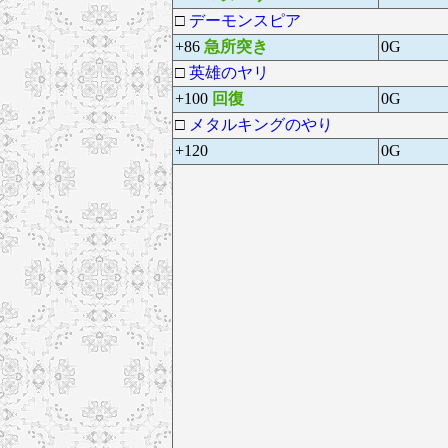
□
デーモンスピア
+86
急所突き
0G
□
英雄のヤリ
+100
回復
0G
□
メタルキングのやり
+120
0G