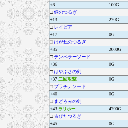
+8
100G
□
銅のつるぎ
+13
270G
□
レイピア
+17
0G
□
はがねのつるぎ
+35
2000G
□
テンペラーソード
+36
0G
□
はやぶさの剣
+37
二回攻撃
0G
□
プラチナソード
+40
0G
□
まどろみの剣
+43
4700G
ラリホー
□
古びたつるぎ
+45
0G