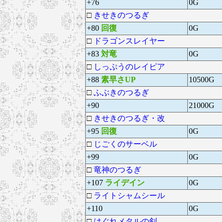
+76
0G
□
きせきのつるぎ
+80
回復
0G
□
ドラゴンスレイヤー
+83
対竜
0G
□
しっぷうのレイピア
+88
素早さUP
10500G
□
ふぶきのつるぎ
+90
21000G
□
きせきのつるぎ・改
+95
回復
0G
□
じごくのサーベル
+99
0G
□
竜神のつるぎ
+107
ライデイン
0G
□
ライトシャムシール
+110
0G
□
はぐれメタルの剣