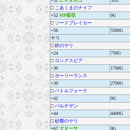
+52
ヒャダルコ
52G
□
こあくまのナイフ
+52
MP吸収
0G
□
ソードブレイカー
+56
5500G
ヤリ
□
鉄のヤリ
+24
750G
□
ロングスピア
+30
1700G
□
ホーリーランス
+39
2700G
□
バトルフォーク
+42
0G
□
パルチザン
+44
4400G
□
砂塵のヤリ
+67
マヌーサ
0G