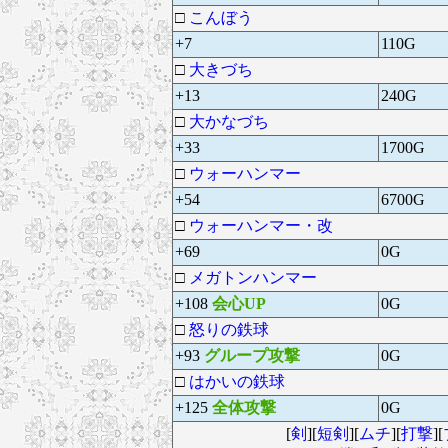
□
こんぼう
+7
110G
□
大きづち
+13
240G
□
大かなづち
+33
1700G
□
ウォーハンマー
+54
6700G
□
ウォーハンマー・改
+69
0G
□
メガトンハンマー
+108
会心UP
0G
□
怒りの鉄球
+93
グループ攻撃
0G
□
はかいの鉄球
+125
全体攻撃
0G
[
剣
][
短剣
][
ムチ
][
打撃
][