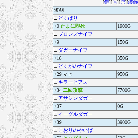
[
鎧
][
盾
][
兜
][
装飾
短剣
□
どくばり
+0
たまに即死
1900G
□
ブロンズナイフ
+9
150G
□
ダガーナイフ
+18
350G
□
どくがのナイフ
+29 マヒ
950G
□
キラーピアス
+34
二回攻撃
7700G
□
アサシンダガー
+37
0G
□
イーグルダガー
+39
3900G
□
こおりのやいば