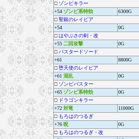
□
ゾンビキラー
+54
ゾンビ系特効
6300G
□
聖銀のレイピア
+54
0G
□
はやぶさの剣・改
+55
二回攻撃
0G
□
バスタードソード
+61
8800G
□
堕天使のレイピア
+61
混乱
0G
□
ゾンビバスター
+65
ゾンビ系特効
0G
□
ドラゴンキラー
+72
対竜
11000G
□
もろはのつるぎ
+76
呪
0G
□
もろはのつるぎ・改