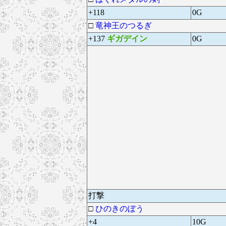
+118
0G
□
竜神王のつるぎ
+137
ギガデイン
0G
打撃
□
ひのきのぼう
+4
10G