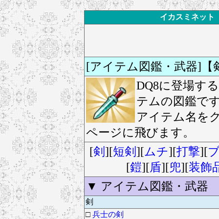
イカスミネット ド
[アイテム図鑑・武器]
DQ8に登場す
テムの図鑑で
アイテム名を
ページに飛びます。
[
剣
][
短剣
][
ムチ
][
打撃
][
[
鎧
][
盾
][
兜
][
装飾
▼ アイテム図鑑・武器
剣
□
兵士の剣