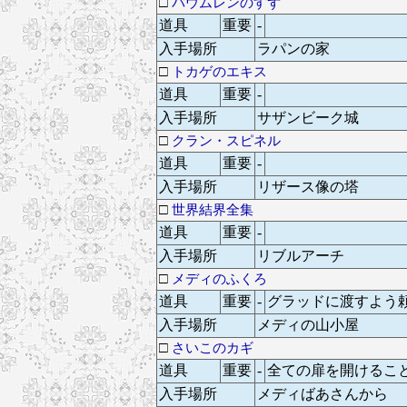
□
バウムレンのすず
道具
重要
-
入手場所
ラパンの家
□
トカゲのエキス
道具
重要
-
入手場所
サザンビーク城
□
クラン・スピネル
道具
重要
-
入手場所
リザース像の塔
□
世界結界全集
道具
重要
-
入手場所
リブルアーチ
□
メディのふくろ
道具
重要
-
グラッドに渡すよう
入手場所
メディの山小屋
□
さいこのカギ
道具
重要
-
全ての扉を開けるこ
入手場所
メディばあさんから