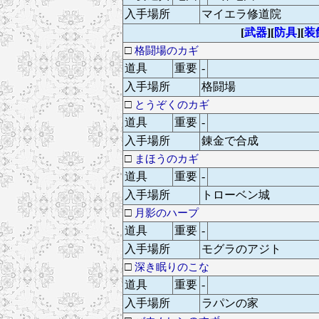
入手場所
マイエラ修道院
[
武器
][
防具
][
装
□
格闘場のカギ
道具
重要
-
入手場所
格闘場
□
とうぞくのカギ
道具
重要
-
入手場所
錬金で合成
□
まほうのカギ
道具
重要
-
入手場所
トローベン城
□
月影のハープ
道具
重要
-
入手場所
モグラのアジト
□
深き眠りのこな
道具
重要
-
入手場所
ラパンの家