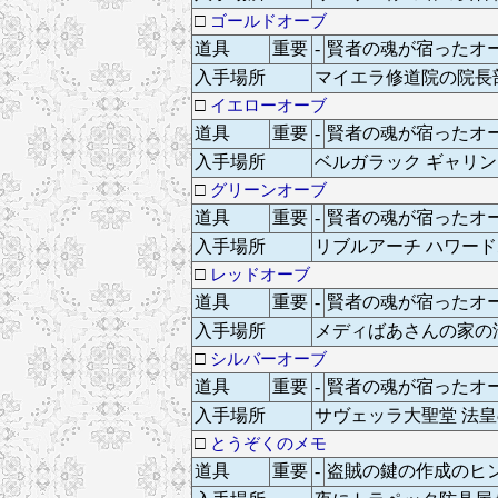
□
ゴールドオーブ
道具
重要
-
賢者の魂が宿ったオ
入手場所
マイエラ修道院の院長
□
イエローオーブ
道具
重要
-
賢者の魂が宿ったオ
入手場所
ベルガラック ギャリ
□
グリーンオーブ
道具
重要
-
賢者の魂が宿ったオ
入手場所
リブルアーチ ハワー
□
レッドオーブ
道具
重要
-
賢者の魂が宿ったオ
入手場所
メディばあさんの家の
□
シルバーオーブ
道具
重要
-
賢者の魂が宿ったオ
入手場所
サヴェッラ大聖堂 法
□
とうぞくのメモ
道具
重要
-
盗賊の鍵の作成のヒ