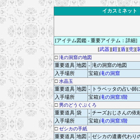
イカスミネット ド
[アイテム図鑑 - 重要アイテム：詳細]
[
武器
][
鎧
][
盾
][
兜
][
□
滝の洞窟の地図
重要道具
地図
-
滝の洞窟の地図
入手場所
宝箱)
滝の洞窟
□
水晶玉
重要道具
地図
-
トラペッタの占い師
入手場所
宝箱)
滝の洞窟3階
□
男のどうぐぶくろ
重要道具
袋
-
チーズおじさんの依
入手場所
宝箱)
滝の洞窟3階
□
ゼシカの手紙
重要道具
地図
-
ゼシカの遺書代わり