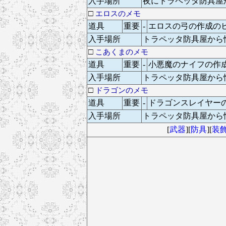
入手場所
夜にトラペッタ防具屋
□
エロスのメモ
道具
重要
-
エロスの弓の作成の
入手場所
トラペッタ防具屋から
□
こあくまのメモ
道具
重要
-
小悪魔のナイフの作
入手場所
トラペッタ防具屋から
□
ドラゴンのメモ
道具
重要
-
ドラゴンスレイヤー
入手場所
トラペッタ防具屋から
[
武器
][
防具
][
装