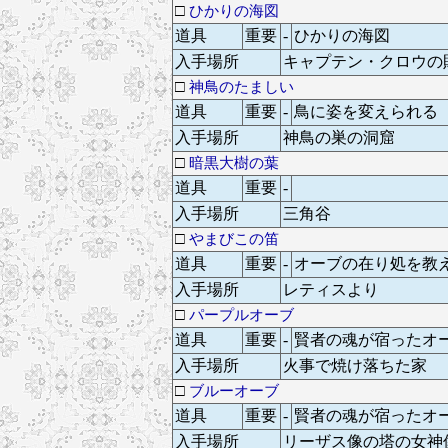
□
ひかりの海図
道具
重要
-
ひかりの海図
入手場所
キャプテン・クロウの
□
神鳥のたましい
道具
重要
-
鳥に姿を変えられる
入手場所
神鳥の巣の洞窟
□
暗黒大樹の葉
道具
重要
-
入手場所
三角谷
□
やまびこの笛
道具
重要
-
オーブの在り処を教
入手場所
レティスより
□
パープルオーブ
道具
重要
-
賢者の魂が宿ったオ
入手場所
火事で焼け落ちた家
□
ブルーオーブ
道具
重要
-
賢者の魂が宿ったオ
入手場所
リーザス像の塔の女神