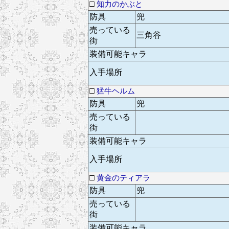
□
知力のかぶと
防具
兜
売っている
三角谷
街
装備可能キャラ
入手場所
□
猛牛ヘルム
防具
兜
売っている
街
装備可能キャラ
入手場所
□
黄金のティアラ
防具
兜
売っている
街
装備可能キャラ