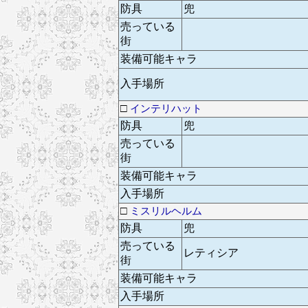
防具
兜
売っている
街
装備可能キャラ
入手場所
□
インテリハット
防具
兜
売っている
街
装備可能キャラ
入手場所
□
ミスリルヘルム
防具
兜
売っている
レティシア
街
装備可能キャラ
入手場所