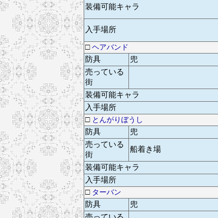
装備可能キャラ
入手場所
□
ヘアバンド
防具
兜
売っている
街
装備可能キャラ
入手場所
□
とんがりぼうし
防具
兜
売っている
船着き場
街
装備可能キャラ
入手場所
□
ターバン
防具
兜
売っている