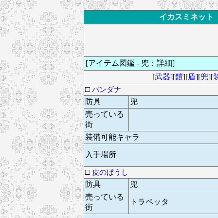
イカスミネット ド
[アイテム図鑑 - 兜：詳細]
[
武器
][
鎧
][
盾
][
兜
][
□
バンダナ
防具
兜
売っている
街
装備可能キャラ
入手場所
□
皮のぼうし
防具
兜
売っている
トラペッタ
街