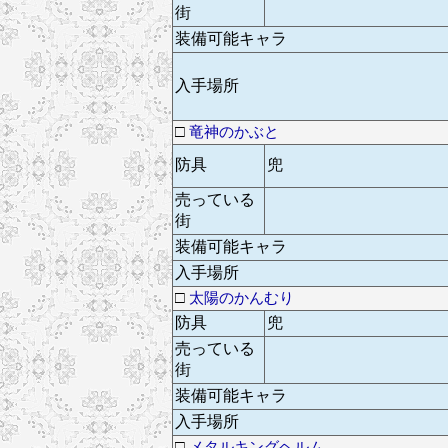
街
装備可能キャラ
入手場所
□
竜神のかぶと
防具
兜
売っている
街
装備可能キャラ
入手場所
□
太陽のかんむり
防具
兜
売っている
街
装備可能キャラ
入手場所
□
メタルキングヘルム