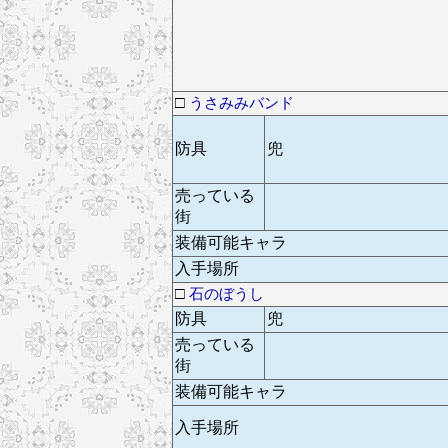
□
うさみみバンド
防具
兜
売っている
街
装備可能キャラ
入手場所
□
石のぼうし
防具
兜
売っている
街
装備可能キャラ
入手場所