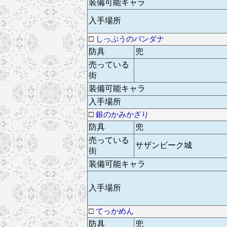
装備可能キャラ
入手場所
□
しっぷうのバンダナ
防具
兜
売っている
街
装備可能キャラ
入手場所
□
銀のかみかざり
防具
兜
売っている
サザンビーク城
街
装備可能キャラ
入手場所
□
てっかめん
防具
兜