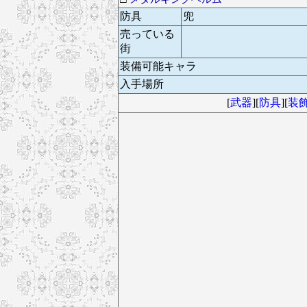
防具
兜
売っている
街
装備可能キャラ
入手場所
[
武器
][
防具
][
装