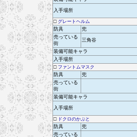
入手場所
□
グレートヘルム
防具
兜
売っている
三角谷
街
装備可能キャラ
入手場所
□
ファントムマスク
防具
兜
売っている
街
装備可能キャラ
入手場所
□
ドクロのかぶと
防具
兜
売っている