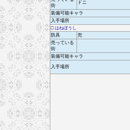
ドニ
街
装備可能キャラ
入手場所
□
はねぼうし
防具
兜
売っている
街
装備可能キャラ
入手場所