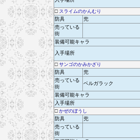
□
スライムのかんむり
防具
兜
売っている
街
装備可能キャラ
入手場所
□
サンゴのかみかざり
防具
兜
売っている
ベルガラック
街
装備可能キャラ
入手場所
□
かぜのぼうし
防具
兜
売っている
街