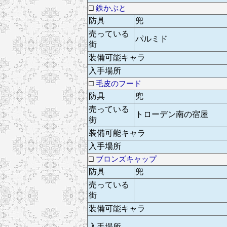
□
鉄かぶと
防具
兜
売っている
パルミド
街
装備可能キャラ
入手場所
□
毛皮のフード
防具
兜
売っている
トローデン南の宿屋
街
装備可能キャラ
入手場所
□
ブロンズキャップ
防具
兜
売っている
街
装備可能キャラ
入手場所