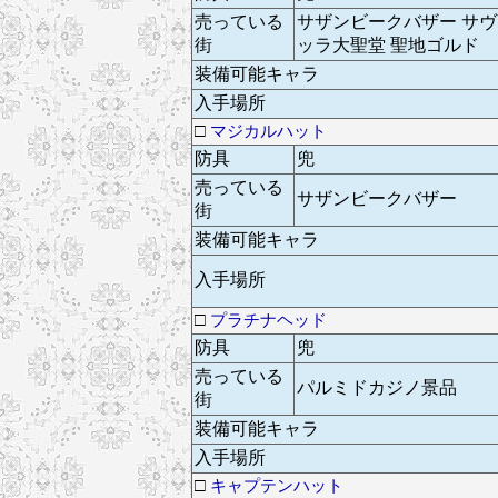
売っている
サザンビークバザー サヴ
街
ッラ大聖堂 聖地ゴルド
装備可能キャラ
入手場所
□
マジカルハット
防具
兜
売っている
サザンビークバザー
街
装備可能キャラ
入手場所
□
プラチナヘッド
防具
兜
売っている
パルミドカジノ景品
街
装備可能キャラ
入手場所
□
キャプテンハット